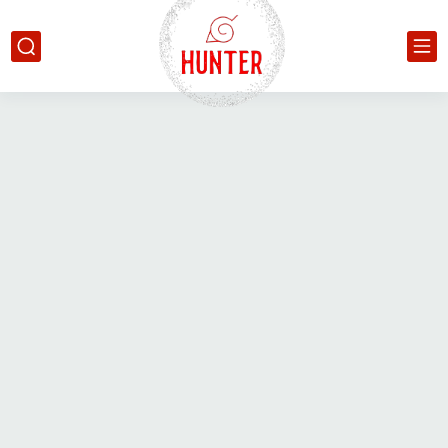
google.com, pub-6627165785680337, DIRECT, f08c47fec0942fa0