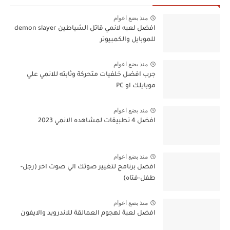
منذ بضع اعوام
افضل لعبه لانمي قاتل الشياطين demon slayer
للموبايل والكمبيوتر
منذ بضع اعوام
جرب افضل خلفيات متحركة وثابته للانمي علي
موبايلك او PC
منذ بضع اعوام
افضل 4 تطبيقات لمشاهده الانمي 2023
منذ بضع اعوام
افضل برنامج لتغيير صوتك الي صوت اخر (رجل-
طفل-فتاه)
منذ بضع اعوام
افضل لعبة لهجوم العمالقة للاندرويد والايفون