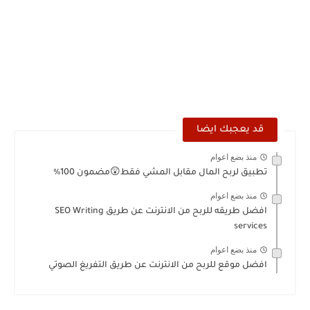
قد يعجبك ايضا
منذ بضع اعوام
تطبيق لربح المال مقابل المشي فقط😲مضمون 100%
منذ بضع اعوام
افضل طريقه للربح من الانترنت عن طريق SEO Writing
services
منذ بضع اعوام
افضل موقع للربح من الانترنت عن طريق التفريغ الصوتي