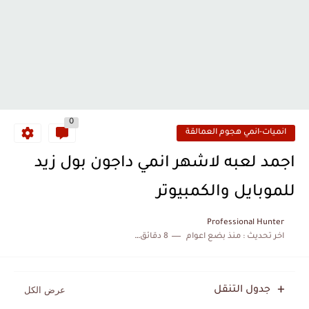
0
انميات-انمي هجوم العمالقة
اجمد لعبه لاشهر انمي داجون بول زيد
للموبايل والكمبيوتر
Professional Hunter
اخر تحديث :
منذ بضع اعوام
8 دقائق للقراءة
جدول التنقل