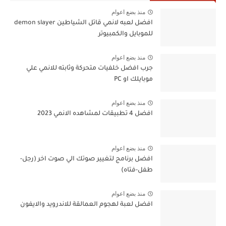
منذ بضع اعوام
افضل لعبه لانمي قاتل الشياطين demon slayer
للموبايل والكمبيوتر
منذ بضع اعوام
جرب افضل خلفيات متحركة وثابته للانمي علي
موبايلك او PC
منذ بضع اعوام
افضل 4 تطبيقات لمشاهده الانمي 2023
منذ بضع اعوام
افضل برنامج لتغيير صوتك الي صوت اخر (رجل-
طفل-فتاه)
منذ بضع اعوام
افضل لعبة لهجوم العمالقة للاندرويد والايفون