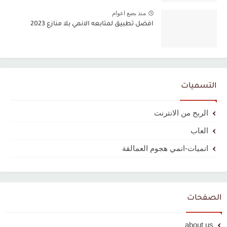
منذ بضع اعوام
افضل تطبيق لمتابعه الانمي بلا منازع 2023
التسميات
الربح من الانترنت
العاب
انميات-انمي هجوم العمالقة
الصفحات
about us