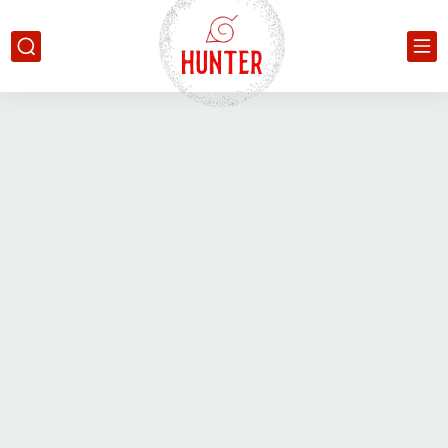
google.com, pub-6627165785680337, DIRECT, f08c47fec0942fa0