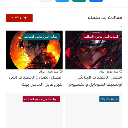
مقالات قد تهمك
عرض المزيد
انميات-انمي هجوم العمالقة
انميات-انمي هجوم العمالقة
منذ بضع اعوام
منذ بضع اعوام
افضل الخلفيات لايتاشي
افضل الصور والخلفيات انمي
اوتشيها للموبايل والكمبيوتر
للبروفايل الخاص بيك
Squid Game
انميات-انمي هجوم العمالقة