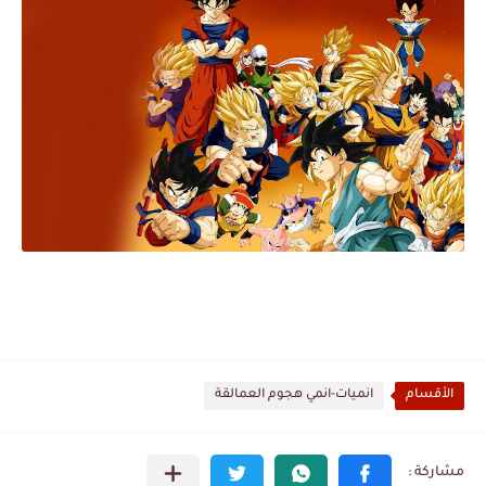
الأقسام
انميات-انمي هجوم العمالقة