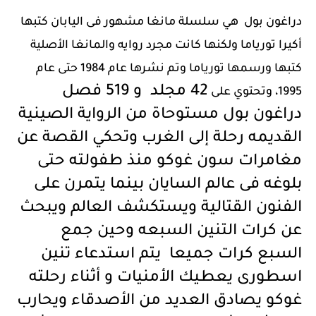
دراغون بول هي سلسلة مانغا مشهور فى اليابان كتبها
أكيرا تورياما ولكنها كانت مجرد روايه والمانغا الأصلية
كتبها ورسمها تورياما وتم نشرها عام 1984 حتى عام
42 مجلد
و 519 فصل
1995، وتحتوي على
دراغون بول مستوحاة من الرواية الصينية
القديمه رحلة إلى الغرب وتحكي القصة عن
مغامرات سون غوكو منذ طفولته حتى
بلوغه فى عالم السايان بينما يتمرن على
الفنون القتالية ويستكشف العالم ويبحث
عن كرات التنين السبعه وحين جمع
السبع كرات جميعا يتم استدعاء تنين
اسطورى يعطيك الأمنيات و أثناء رحلته
غوكو يصادق العديد من الأصدقاء ويحارب