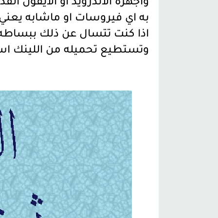
واجهزة الاندرويد او الايفون الق
به اي فيروسات او ماشابه يعني 
اذا كنت تتسال عن ذلك ببساط
وتستطيع تحميله من اللينك اس