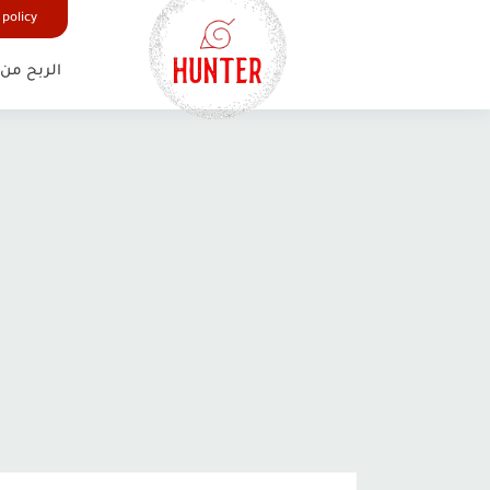
google.com, pub-6627165785680337, DIRECT, f08c47fec0942fa0
 policy
الربح من 