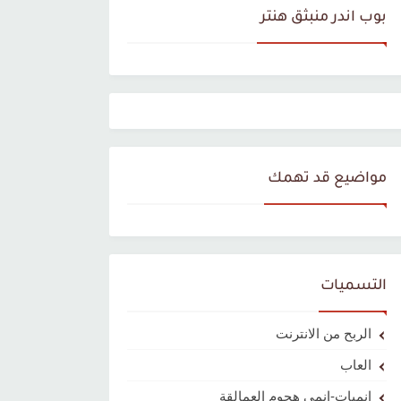
بوب اندر منبثق هنتر
مواضيع قد تهمك
التسميات
الربح من الانترنت
العاب
انميات-انمي هجوم العمالقة