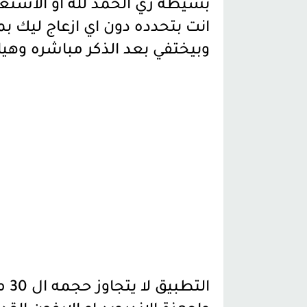
بسيطة زي الحمد لله او الاستغ
انت بتحدده دون اي ازعاج ليك ب
وبيختفي بعد الذكر مباشره وهي
الت