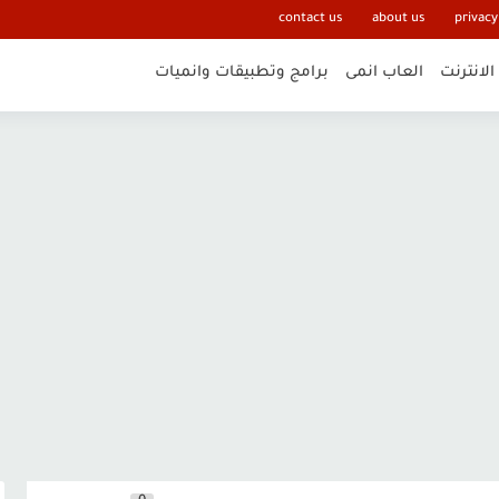
contact us
about us
privacy
الانترنت
العاب انمى
برامج وتطبيقات وانميات