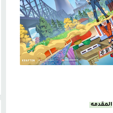
الم
قدمه