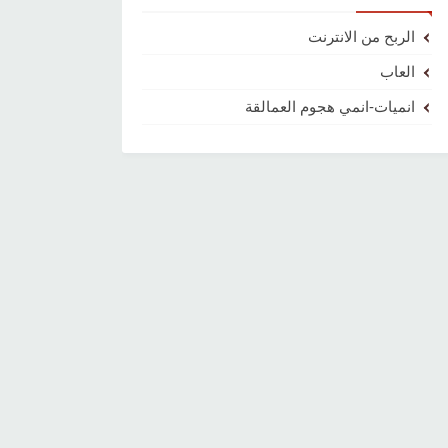
الربح من الانترنت
العاب
انميات-انمي هجوم العمالقة