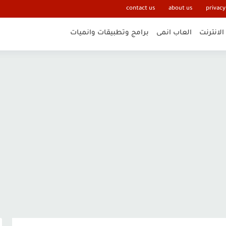
contact us
about us
privacy
الانترنت
العاب انمى
برامج وتطبيقات وانميات