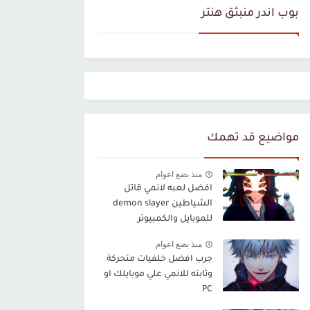
بوب اندر منبثق هنتر
مواضيع قد تهمك
منذ بضع اعوام
افضل لعبه لانمي قاتل
الشياطين demon slayer
للموبايل والكمبيوتر
منذ بضع اعوام
جرب افضل خلفيات متحركة
وثابته للانمي علي موبايلك او
PC