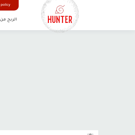
google.com, pub-6627165785680337, DIRECT, f08c47fec0942fa0
 policy
الربح من 